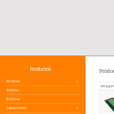
Productos
Produ
Antenas
Image
Arduino
Baterias
Capacitores