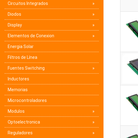
Circuitos Integrados
Diodos
Display
Elementos de Conexion
Energia Solar
Filtros de Línea
Fuentes Switching
Inductores
Memorias
Microcontroladores
Modulos
Optoelectronica
Reguladores