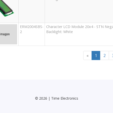
ERM2004SBS-
Character LCD Module 20x4 - STN Negat
2
Backlight: White
«
1
2
© 2026 | Time Electronics