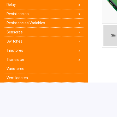
Relay
Resistencias
Resistencias Variables
Sensores
Switches
Tiristores
Transistor
Varistores
Ventiladores