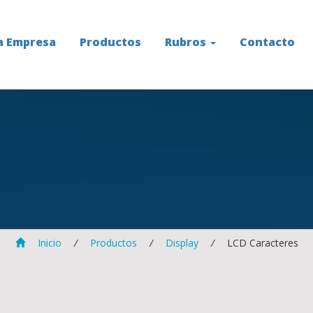
a Empresa
Productos
Rubros
Contacto
S
Inicio
/
Productos
/
Display
/
LCD Caracteres