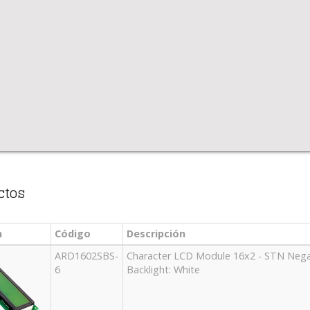
ctos
n
Código
Descripción
ARD1602SBS-
Character LCD Module 16x2 - STN Negat
6
Backlight: White