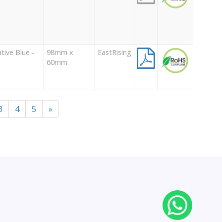
ive Blue -
98mm x
EastRising
60mm
3
4
5
»