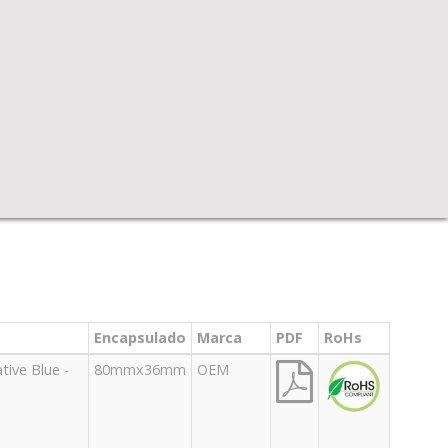
Encapsulado
Marca
PDF
RoHs
ive Blue -
80mmx36mm
OEM