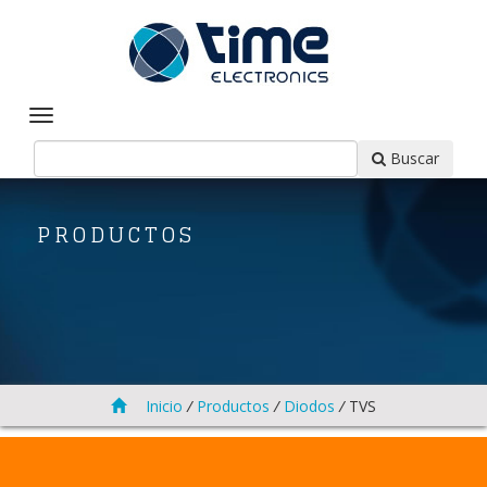
Buscar
PRODUCTOS
Inicio
/
Productos
/
Diodos
/
TVS