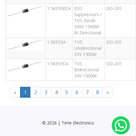
1.5KE300CA
ESD
DO-201
Suppressors /
TVS Diode
300V 1500W
Bi-Directional
1.5KE33A
TVS
DO-201
Unidirectional
33V 1500W
1.5KE33CA
TVS
DO-201
Bidirectional
33V 1500W
«
1
2
3
4
5
6
7
8
»
© 2026 | Time Electronics