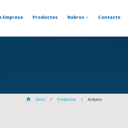
a Empresa
Productos
Rubros
Contacto
S
Inicio
/
Productos
/
Arduino