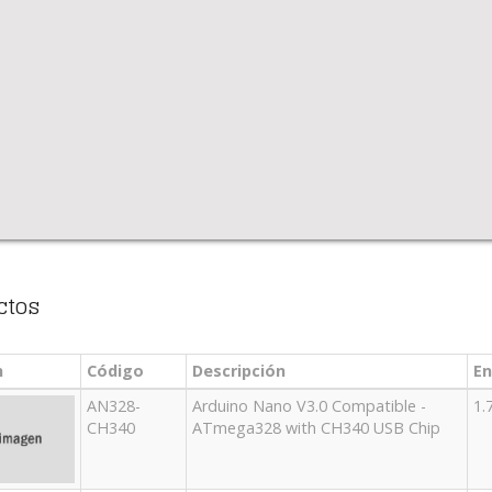
ctos
n
Código
Descripción
En
AN328-
Arduino Nano V3.0 Compatible -
1.
CH340
ATmega328 with CH340 USB Chip