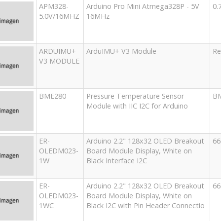
APM328-
Arduino Pro Mini Atmega328P - 5V
0.
5.0V/16MHZ
16MHz
ARDUIMU+
ArduIMU+ V3 Module
Re
V3 MODULE
BME280
Pressure Temperature Sensor
B
Module with IIC I2C for Arduino
ER-
Arduino 2.2" 128x32 OLED Breakout
66
OLEDM023-
Board Module Display, White on
1W
Black Interface I2C
ER-
Arduino 2.2" 128x32 OLED Breakout
66
OLEDM023-
Board Module Display, White on
1WC
Black I2C with Pin Header Connectio