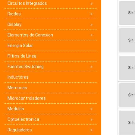
Circuitos Integrados
Diodos
Display
Elementos de Conexion
Energia Solar
Filtros de Línea
Fuentes Switching
Inductores
Memorias
Microcontroladores
Modulos
Optoelectronica
Reguladores