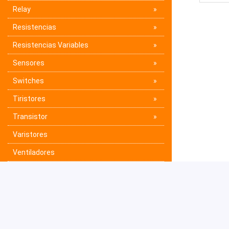
Relay
Resistencias
Resistencias Variables
Sensores
Switches
Tiristores
Transistor
Varistores
Ventiladores