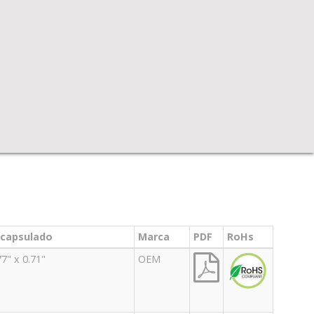
capsulado
Marca
PDF
RoHs
77" x 0.71"
OEM