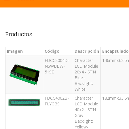
Productos
Imagen
Código
Descripción
Encapsulado
FDCC2004D-
Character
146mmx62.5
NSWBBW-
LCD Module
51SE
20x4 - STN
Blue -
Backlight:
White
FDCC4002B-
Character
182mmx33.5
FLYGBS
LCD Module
40x2 - STN
Gray -
Backlight:
Yellow-