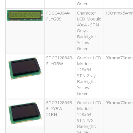
Green
FDCC4004A-
Character
190mmx54m
FLYGBS
LCD Module
40x4 - STN
Gray -
Backlight:
Yellow-
Green
FDCG12864B-
Graphic LCD
93mmx70mm
FLYGBW
Module
128x64 -
STN Gray -
Backlight:
Yellow-
Green
FDCG12864B-
Graphic LCD
93mmx70mm
FLYYBW-
Module
51BN
128x64 -
STN Y/G -
Backlight:
Yellow-