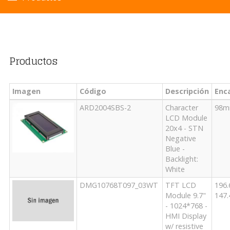
Productos
Imagen
Código
Descripción
Enc
ARD2004SBS-2
Character
98
LCD Module
20x4 - STN
Negative
Blue -
Backlight:
White
DMG10768T097_03WT
TFT LCD
196
Module 9.7"
147
- 1024*768 -
HMI Display
w/ resistive