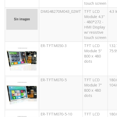
touch screen
DMG48270M043_02WT
TFT LCD
4.3 
Module 4.3"
- 480*272 -
HMI Display
w/ resistive
touch screen
ER-TFTM050-3
TFT LCD
132
Module 5"
75.
800 x 480
dots
ER-TFTM070-5
TFT LCD
180
Module 7"
104
800 x 480
dots
ER-TFTM070-5-10
TFT LCD
180